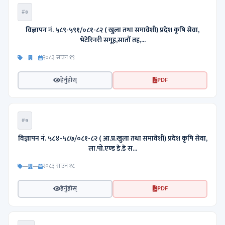
#8
विज्ञापन नं. ५८९-५९१/०८१-८२ ( खुला तथा समावेशी) प्रदेश कृषि सेवा,
भेटेरिनरी समूह,सातौं तह,...
—
—
२०८३ साउन १९
हेर्नुहोस्
PDF
#9
विज्ञापन नं. ५८४-५८७/०८१-८२ ( आ.प्र.खुला तथा समावेशी) प्रदेश कृषि सेवा,
ला.पो.एण्ड डे.डे स...
—
—
२०८३ साउन १८
हेर्नुहोस्
PDF