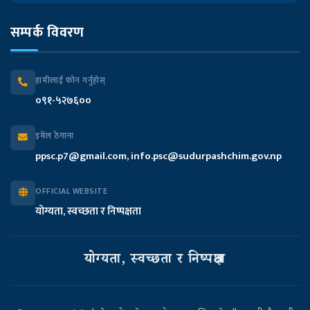
सम्पर्क विवरण
मुख्यमन्त्री तथा मन्त्रिपरिषद्को कार्यालय
प्रदेश सभा सचिवालय
हामीलाई फोन गर्नुहोस्
०९१-५२७६००
प्रदेश लेखा नियन्त्रक कार्यालय
इमेल ठेगाना
आन्तरिक मामिला तथा कानुन मन्त्रालय
ppsc.p7@gmail.com, info.psc@sudurpashchim.gov.np
आर्थिक मामिला तथा योजना मन्त्रालय
OFFICIAL WEBSITE
योग्यता, स्वच्छता र निष्पक्षता
भौतिक पूर्वाधार विकास मन्त्रालय
सामाजिक विकास मन्त्रालय
योग्यता, स्वच्छता र निष्पक्षता
उद्योग, पर्यटन, वन तथा वातावरण मन्त्रालय