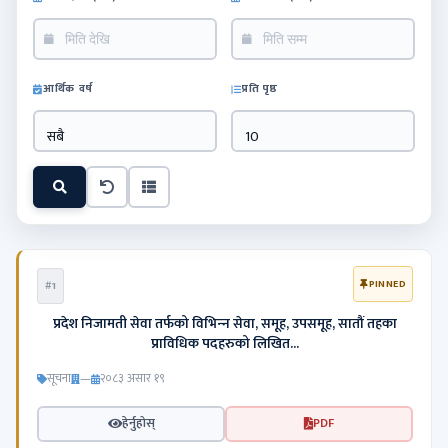
आर्थिक वर्ष
प्रति पृष्ठ
सबै
10
PINNED
#1
प्रदेश निजामती सेवा तर्फको विभिन्‍न सेवा, समूह, उपसमूह, सातौं तहका
प्राविधिक पदहरुको लिखित...
सूचना
—
२०८३ असार १९
हेर्नुहोस्
PDF