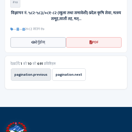
#10
विज्ञापन नं. ५८२-५८३/०८१-८२ (खुला तथा समावेशी) प्रदेश कृषि सेवा, मत्स्य
समूह,सातौं तह, मत्...
—
—
२०८३ साउन १७
हेर्नुहोस्
PDF
देखाउँदै
1
को
10
को
691
प्रविष्टिहरू
pagination.previous
pagination.next