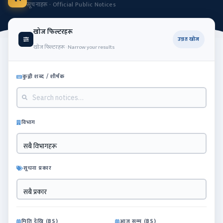
सूचनाहरू · Official Public Notices
खोज फिल्टरहरू
उन्नत खोज
खोज फिल्टरहरू · Narrow your results
कुञ्जी शब्द / शीर्षक
विभाग
सबै विभागहरू
सूचना प्रकार
सबै प्रकार
मिति देखि (BS)
आज सम्म (BS)