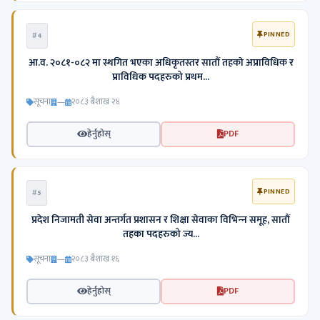
PINNED
#4
आ.व. २०८१-०८२ मा स्थगित भएका अधिकृतस्तर सातौं तहकाे अप्राविधिक र
प्राविधिक पदहरुको प्रथम...
सूचना
—
२०८३ बैशाख २४
हेर्नुहोस्
PDF
PINNED
#5
प्रदेश निजामती सेवा अन्तर्गत प्रशासन र शिक्षा सेवाका विभिन्‍न समूह, सातौं
तहका पदहरुको ज्य...
सूचना
—
२०८३ बैशाख १६
हेर्नुहोस्
PDF