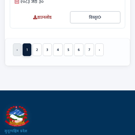
२०८३ जेठ ३०
डाउनलोड
विस्तृत
‹
1
2
3
4
5
6
7
›
सुदूरपश्चिम प्रदेश