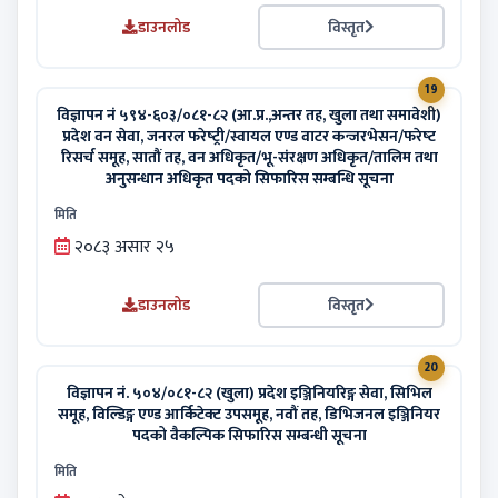
डाउनलोड
विस्तृत
19
विज्ञापन नं ५९४-६०३/०८१-८२ (आ.प्र.,अन्तर तह, खुला तथा समावेशी)
प्रदेश वन सेवा, जनरल फरेष्‍ट्री/स्वायल एण्ड वाटर कन्जरभेसन/फरेष्‍ट
रिसर्च समूह, सातौं तह, वन अधिकृत/भू-संरक्षण अधिकृत/तालिम तथा
अनुसन्धान अधिकृत पदको सिफारिस सम्बन्धि सूचना
मिति
२०८३ असार २५
डाउनलोड
विस्तृत
20
विज्ञापन नं. ५०४/०८१-८२ (खुला) प्रदेश इञ्जिनियरिङ्ग सेवा, सिभिल
समूह, विल्डिङ्ग एण्ड आर्किटेक्ट उपसमूह, नवौं तह, डिभिजनल इञ्जिनियर
पदको वैकल्पिक सिफारिस सम्बन्धी सूचना
मिति