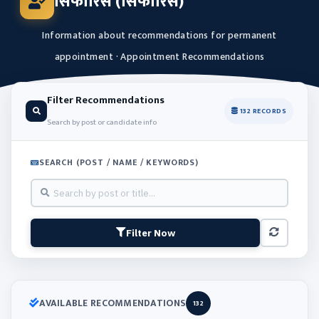
सिफारिस (सिफारिस)
Information about recommendations for permanent
appointment · Appointment Recommendations
Filter Recommendations
132 RECORDS
Search by post or candidate info
SEARCH (POST / NAME / KEYWORDS)
Filter Now
AVAILABLE RECOMMENDATIONS
132