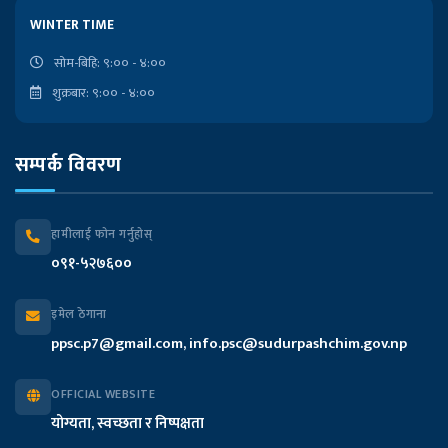
लोकसेवा आयोगको कार्यालय
WINTER TIME
राष्ट्रपतिको कार्यालय
सोम-बिहि: ९:०० - ४:००
शुक्रबार: ९:०० - ४:००
प्रदेश प्रमुखको कार्यालय
सम्पर्क विवरण
मुख्यमन्त्री तथा मन्त्रिपरिषद्को कार्यालय
प्रदेश सभा सचिवालय
हामीलाई फोन गर्नुहोस्
०९१-५२७६००
प्रदेश लेखा नियन्त्रक कार्यालय
इमेल ठेगाना
आन्तरिक मामिला तथा कानुन मन्त्रालय
ppsc.p7@gmail.com, info.psc@sudurpashchim.gov.np
आर्थिक मामिला तथा योजना मन्त्रालय
OFFICIAL WEBSITE
योग्यता, स्वच्छता र निष्पक्षता
भौतिक पूर्वाधार विकास मन्त्रालय