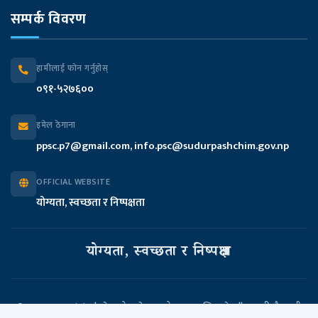
सम्पर्क विवरण
मुख्यमन्त्री तथा मन्त्रिपरिषद्को कार्यालय
प्रदेश सभा सचिवालय
हामीलाई फोन गर्नुहोस्
०९१-५२७६००
प्रदेश लेखा नियन्त्रक कार्यालय
इमेल ठेगाना
आन्तरिक मामिला तथा कानुन मन्त्रालय
ppsc.p7@gmail.com, info.psc@sudurpashchim.gov.np
आर्थिक मामिला तथा योजना मन्त्रालय
OFFICIAL WEBSITE
योग्यता, स्वच्छता र निष्पक्षता
भौतिक पूर्वाधार विकास मन्त्रालय
सामाजिक विकास मन्त्रालय
योग्यता, स्वच्छता र निष्पक्षता
उद्योग, पर्यटन, वन तथा वातावरण मन्त्रालय
© 2026 Copyright | प्रदेश लोक सेवा आयोग- सुदूरपश्चिम प्रदेश || धनगढी, कैलाली
भुमि व्यवस्था, कृषि तथा सहकारी मन्त्रालय