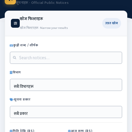
सूचनाहरू · Official Public Notices
खोज फिल्टरहरू
उन्नत खोज
खोज फिल्टरहरू · Narrow your results
कुञ्जी शब्द / शीर्षक
विभाग
सबै विभागहरू
सूचना प्रकार
सबै प्रकार
मिति देखि (BS)
आज सम्म (BS)