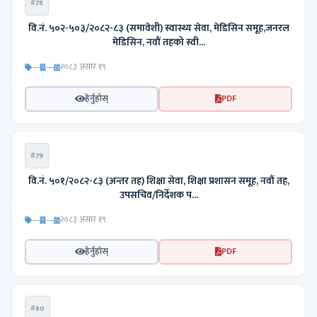
#78
वि.नं. ५०२-५०३/२०८२-८३ (समावेशी) स्वास्थ्य सेवा, मेडिसिन समूह,जनरल
मेडिसिन, नवौं तहको स्वी...
—
—
२०८३ असार १९
हेर्नुहोस्
PDF
#79
वि.नं. ५०१/२०८२-८३ (अन्तर तह) शिक्षा सेवा, शिक्षा प्रशासन समूह, नवौं तह,
उपसचिव/निर्देशक प...
—
—
२०८३ असार १९
हेर्नुहोस्
PDF
#80