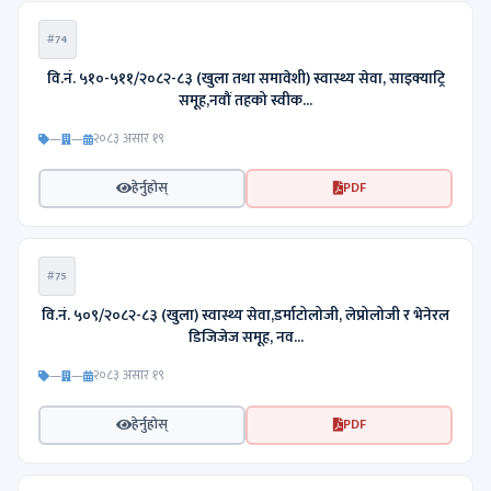
#74
वि.नं. ५१०-५११/२०८२-८३ (खुला तथा समावेशी) स्वास्थ्य सेवा, साइक्याट्रि
समूह,नवौं तहको स्वीक...
—
—
२०८३ असार १९
हेर्नुहोस्
PDF
#75
वि.नं. ५०९/२०८२-८३ (खुला) स्वास्थ्य सेवा,डर्माटोलोजी, लेप्रोलोजी र भेनेरल
डिजिजेज समूह, नव...
—
—
२०८३ असार १९
हेर्नुहोस्
PDF