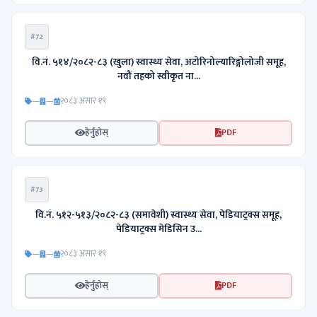
#72
वि.नं. ५१४/२०८२-८३ (खुला) स्वास्थ्य सेवा, अटोरिनोल्यारिङ्गोलोजी समूह,
नवौं तहको स्वीकृत ना...
—
—
२०८३ असार १९
हेर्नुहोस्
PDF
#73
वि.नं. ५१२-५१३/२०८२-८३ (समावेशी) स्वास्थ्य सेवा, पेडियाट्रक्स समूह,
पेडियाट्रक्स मेडिसिन उ...
—
—
२०८३ असार १९
हेर्नुहोस्
PDF