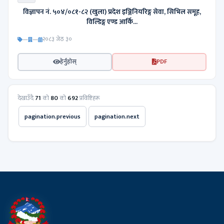
विज्ञापन नं. ५०४/०८१-८२ (खुला) प्रदेश इञ्जिनियरिङ्ग सेवा, सिभिल समूह,
विल्डिङ्ग एण्ड आर्कि...
—
—
२०८३ जेठ ३०
हेर्नुहोस्
PDF
देखाउँदै
71
को
80
को
692
प्रविष्टिहरू
pagination.previous
pagination.next