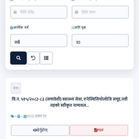
आर्थिक वर्ष
प्रति पृष्ठ
सबै
10
#71
वि.नं. ५१५/२०८2-८३ (समावेशी) स्वास्थ्य सेवा, एनेस्थिसियोलोजि समूह,नवौं
तहको स्वीकृत नामावल...
—
—
२०८३ असार १९
हेर्नुहोस्
PDF