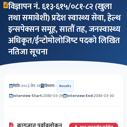
विज्ञापन नं. ६१३-६१५/०८१-८२ (खुला
तथा समावेशी) प्रदेश स्वास्थ्य सेवा, हेल्थ
इन्सपेक्सन समूह, सातौं तह, जनस्वास्थ्य
अधिकृत/ईन्टोमोलोजिष्‍ट पदको लिखित
नतिजा सूचना
मिति:
२०८३ जेठ २१
विभाग:
-
Results
Interview Start:
2083-03-29
Interview End:
2083-03-30
कागजात पूर्वावलोकन