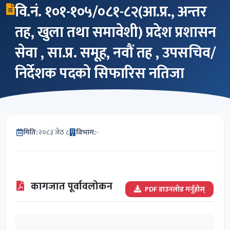
वि.नं. १०१-१०५/०८१-८२(आ.प्र., अन्तर
तह, खुला तथा समावेशी) प्रदेश प्रशासन
सेवा , सा.प्र. समूह, नवौं तह , उपसचिव/
निर्देशक पदको सिफारिस नतिजा
मिति:
२०८३ जेठ ८
विभाग:
-
कागजात पूर्वावलोकन
PDF डाउनलोड गर्नुहोस्