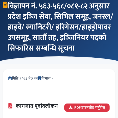
विज्ञापन नं. ५६३-५६८/०८१-८२ अनुसार
प्रदेश इञ्‍जि सेवा, सिभिल समूह, जनरल/
हाइवे/ स्यानिटरी/ इरिगेसन/हाइड्रोपावर
उपसमूह, सातौं तह, इञ्‍जिनियर पदको
सिफारिस सम्बन्धि सूचना
मिति:
२०८३ जेठ २२
विभाग:
-
कागजात पूर्वावलोकन
PDF डाउनलोड गर्नुहोस्