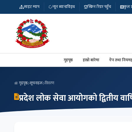
साइट म्याप
न्यून ब्यान्डविड्थ
स्क्रिन रिडर पहुँच
कुल प्र
गृहपृष्ठ
हाम्रो बारेमा
ऐन तथा नियमह
गृहपृष्ठ
सूचनाहरू
विवरण
प्रदेश लोक सेवा आयोगको द्वितीय वार्