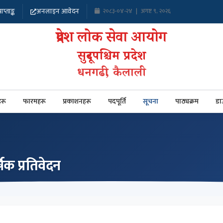
ाप्ताङ्क
अनलाइन आवेदन
२०८३-०४-२४
|
अगष्ट ९, २०२६
प्रदेश लोक सेवा आयोग
सुदूरपश्चिम प्रदेश
धनगढी, कैलाली
रू
फारमहरू
प्रकाशनहरू
पदपूर्ति
सूचना
पाठ्यक्रम
डा
षिक प्रतिवेदन