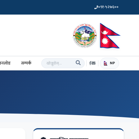
०९१-५२७६००
उनलोड
सम्पर्क
NP