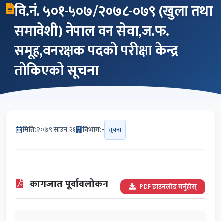
वि.नं. ५०१-५०७/२०७८-०७९ (खुला तथा
समावेशी) नेपाल वन सेवा,ज.फ.
समूह,वनरक्षक पदको परीक्षा केन्द्र
तोकिएको सूचना
मिति:
२०७९ साउन २६
विभाग:
-
सूचना
कागजात पूर्वावलोकन
PDF डाउनलोड गर्नुहोस्