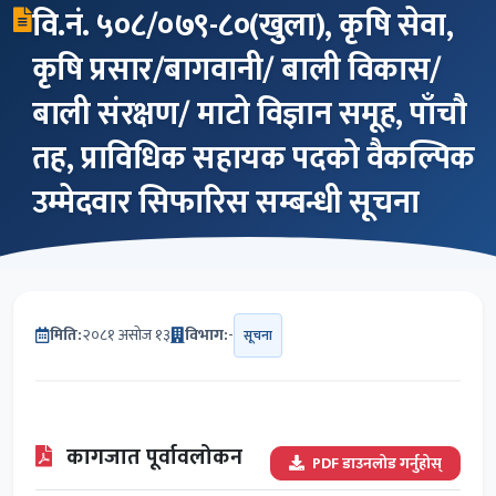
वि.नं. ५०८/०७९-८०(खुला), कृषि सेवा,
कृषि प्रसार/बागवानी/ बाली विकास/
बाली संरक्षण/ माटो विज्ञान समूह, पाँचौ
तह, प्राविधिक सहायक पदको वैकल्पिक
उम्मेदवार सिफारिस सम्बन्धी सूचना
मिति:
२०८१ असोज १३
विभाग:
-
सूचना
कागजात पूर्वावलोकन
PDF डाउनलोड गर्नुहोस्