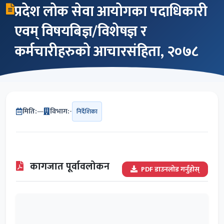
प्रदेश लोक सेवा आयोगका पदाधिकारी
एवम् विषयबिज्ञ/विशेषज्ञ र
कर्मचारीहरुको आचारसंहिता, २०७८
मिति:
—
विभाग:
-
निर्देशिका
कागजात पूर्वावलोकन
PDF डाउनलोड गर्नुहोस्