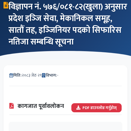
विज्ञापन नं. ५७६/०८१-८२(खुला) अनुसार
प्रदेश इञ्‍जि सेवा, मेकानिकल समूह,
सातौं तह, इञ्‍जिनियर पदको सिफारिस
नतिजा सम्बन्धि सूचना
मिति:
२०८३ जेठ २९
विभाग:
-
कागजात पूर्वावलोकन
PDF डाउनलोड गर्नुहोस्