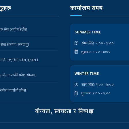
िङ्कहरू
कार्यालय समय
ोक सेवा आयोग हेटौडा
SUMMER TIME
सोम-बिहि: ९:०० - ५:००
 सेवा आयोग , जनकपुर
शुक्रबार: ९:०० - ४:००
योग, लुम्बिनी प्रदेश, बुटवल ।
WINTER TIME
आयोग गण्डकी प्रदेश, पोखरा
सोम-बिहि: ९:०० - ४:००
आयोग कर्णाली प्रदेश
शुक्रबार: ९:०० - ४:००
आयोग, कोशी प्रदेश, विराटनगर
योग्यता, स्वच्छता र निष्पक्षता
आधिकारिक पोर्टल