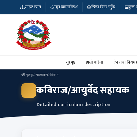
साइट म्याप
न्यून ब्यान्डविड्थ
स्क्रिन रिडर पहुँच
कुल प्र
गृहपृष्ठ
हाम्रो बारेमा
ऐन तथा नियमह
गृहपृष्ठ
पाठ्यक्रम
विवरण
कविराज/आयुर्वेद सहायक
Detailed curriculum description