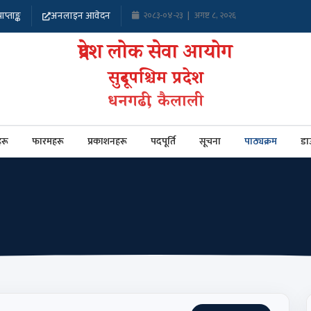
ाप्ताङ्क
अनलाइन आवेदन
२०८३-०४-२३
|
अगष्ट ८, २०२६
प्रदेश लोक सेवा आयोग
सुदूरपश्चिम प्रदेश
धनगढी, कैलाली
रू
फारमहरू
प्रकाशनहरू
पदपूर्ति
सूचना
पाठ्यक्रम
डा