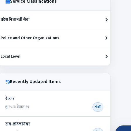
Service Classifications
प्रदेश निजामती सेवा
Police and Other Organizations
Local Level
Recently Updated Items
रेञ्‍जर
२०८३ बैशाख १९
पाँचौं
सब-इञ्‍जिनियर