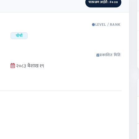
पाठ्यक्रम आईडी: #408
LEVEL / RANK
पाँचौं
प्रकाशित मिति
२०८३ बैशाख १९