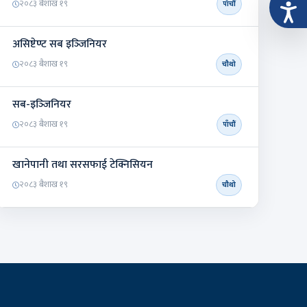
२०८३ बैशाख १९
पाँचौं
असिष्टेण्ट सब इञ्‍जिनियर
२०८३ बैशाख १९
चौथो
सब-इञ्‍जिनियर
२०८३ बैशाख १९
पाँचौं
खानेपानी तथा सरसफाई टेक्निसियन
२०८३ बैशाख १९
चौथो