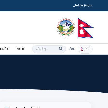
०९१-५२७६००
उनलोड
सम्पर्क
NP