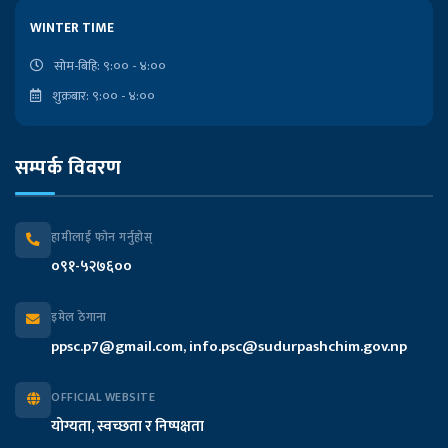
लोकसेवा आयोगको कार्यालय
WINTER TIME
राष्ट्रपतिको कार्यालय
सोम-बिहि: ९:०० - ४:००
शुक्रबार: ९:०० - ४:००
प्रदेश प्रमुखको कार्यालय
सम्पर्क विवरण
मुख्यमन्त्री तथा मन्त्रिपरिषद्को कार्यालय
प्रदेश सभा सचिवालय
हामीलाई फोन गर्नुहोस्
०९१-५२७६००
प्रदेश लेखा नियन्त्रक कार्यालय
इमेल ठेगाना
आन्तरिक मामिला तथा कानुन मन्त्रालय
ppsc.p7@gmail.com, info.psc@sudurpashchim.gov.np
आर्थिक मामिला तथा योजना मन्त्रालय
OFFICIAL WEBSITE
योग्यता, स्वच्छता र निष्पक्षता
भौतिक पूर्वाधार विकास मन्त्रालय