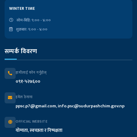
लोकसेवा आयोगको कार्यालय
WINTER TIME
राष्ट्रपतिको कार्यालय
सोम-बिहि: ९:०० - ४:००
शुक्रबार: ९:०० - ४:००
प्रदेश प्रमुखको कार्यालय
सम्पर्क विवरण
मुख्यमन्त्री तथा मन्त्रिपरिषद्को कार्यालय
प्रदेश सभा सचिवालय
हामीलाई फोन गर्नुहोस्
०९१-५२७६००
प्रदेश लेखा नियन्त्रक कार्यालय
इमेल ठेगाना
आन्तरिक मामिला तथा कानुन मन्त्रालय
ppsc.p7@gmail.com, info.psc@sudurpashchim.gov.np
आर्थिक मामिला तथा योजना मन्त्रालय
OFFICIAL WEBSITE
योग्यता, स्वच्छता र निष्पक्षता
भौतिक पूर्वाधार विकास मन्त्रालय