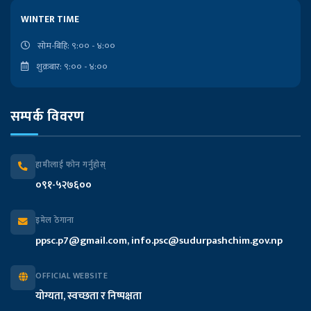
लोकसेवा आयोगको कार्यालय
WINTER TIME
राष्ट्रपतिको कार्यालय
सोम-बिहि: ९:०० - ४:००
शुक्रबार: ९:०० - ४:००
प्रदेश प्रमुखको कार्यालय
सम्पर्क विवरण
मुख्यमन्त्री तथा मन्त्रिपरिषद्को कार्यालय
प्रदेश सभा सचिवालय
हामीलाई फोन गर्नुहोस्
०९१-५२७६००
प्रदेश लेखा नियन्त्रक कार्यालय
इमेल ठेगाना
आन्तरिक मामिला तथा कानुन मन्त्रालय
ppsc.p7@gmail.com, info.psc@sudurpashchim.gov.np
आर्थिक मामिला तथा योजना मन्त्रालय
OFFICIAL WEBSITE
योग्यता, स्वच्छता र निष्पक्षता
भौतिक पूर्वाधार विकास मन्त्रालय