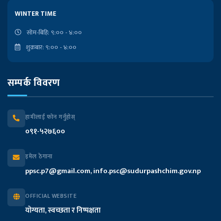
लोकसेवा आयोगको कार्यालय
WINTER TIME
राष्ट्रपतिको कार्यालय
सोम-बिहि: ९:०० - ४:००
शुक्रबार: ९:०० - ४:००
प्रदेश प्रमुखको कार्यालय
सम्पर्क विवरण
मुख्यमन्त्री तथा मन्त्रिपरिषद्को कार्यालय
प्रदेश सभा सचिवालय
हामीलाई फोन गर्नुहोस्
०९१-५२७६००
प्रदेश लेखा नियन्त्रक कार्यालय
इमेल ठेगाना
आन्तरिक मामिला तथा कानुन मन्त्रालय
ppsc.p7@gmail.com, info.psc@sudurpashchim.gov.np
आर्थिक मामिला तथा योजना मन्त्रालय
OFFICIAL WEBSITE
योग्यता, स्वच्छता र निष्पक्षता
भौतिक पूर्वाधार विकास मन्त्रालय