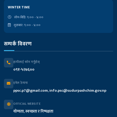
लोकसेवा आयोगको कार्यालय
WINTER TIME
राष्ट्रपतिको कार्यालय
सोम-बिहि: ९:०० - ४:००
शुक्रबार: ९:०० - ४:००
प्रदेश प्रमुखको कार्यालय
सम्पर्क विवरण
मुख्यमन्त्री तथा मन्त्रिपरिषद्को कार्यालय
प्रदेश सभा सचिवालय
हामीलाई फोन गर्नुहोस्
०९१-५२७६००
प्रदेश लेखा नियन्त्रक कार्यालय
इमेल ठेगाना
आन्तरिक मामिला तथा कानुन मन्त्रालय
ppsc.p7@gmail.com, info.psc@sudurpashchim.gov.np
आर्थिक मामिला तथा योजना मन्त्रालय
OFFICIAL WEBSITE
योग्यता, स्वच्छता र निष्पक्षता
भौतिक पूर्वाधार विकास मन्त्रालय