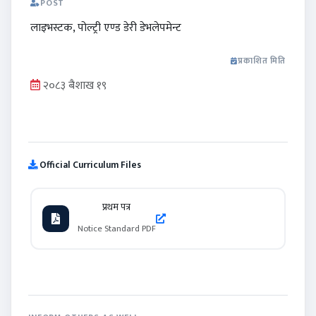
POST
लाइभस्टक, पोल्ट्री एण्ड डेरी डेभलेपमेन्ट
प्रकाशित मिति
२०८३ बैशाख १९
Official Curriculum Files
प्रथम पत्र
Notice Standard PDF