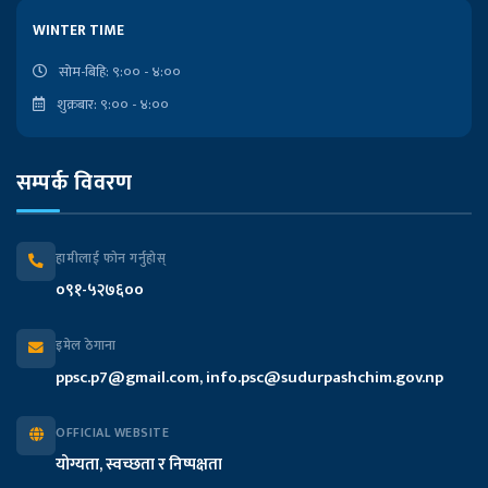
लोकसेवा आयोगको कार्यालय
WINTER TIME
राष्ट्रपतिको कार्यालय
सोम-बिहि: ९:०० - ४:००
शुक्रबार: ९:०० - ४:००
प्रदेश प्रमुखको कार्यालय
सम्पर्क विवरण
मुख्यमन्त्री तथा मन्त्रिपरिषद्को कार्यालय
प्रदेश सभा सचिवालय
हामीलाई फोन गर्नुहोस्
०९१-५२७६००
प्रदेश लेखा नियन्त्रक कार्यालय
इमेल ठेगाना
आन्तरिक मामिला तथा कानुन मन्त्रालय
ppsc.p7@gmail.com, info.psc@sudurpashchim.gov.np
आर्थिक मामिला तथा योजना मन्त्रालय
OFFICIAL WEBSITE
योग्यता, स्वच्छता र निष्पक्षता
भौतिक पूर्वाधार विकास मन्त्रालय