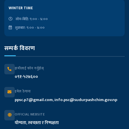
लोकसेवा आयोगको कार्यालय
WINTER TIME
राष्ट्रपतिको कार्यालय
सोम-बिहि: ९:०० - ४:००
शुक्रबार: ९:०० - ४:००
प्रदेश प्रमुखको कार्यालय
सम्पर्क विवरण
मुख्यमन्त्री तथा मन्त्रिपरिषद्को कार्यालय
प्रदेश सभा सचिवालय
हामीलाई फोन गर्नुहोस्
०९१-५२७६००
प्रदेश लेखा नियन्त्रक कार्यालय
इमेल ठेगाना
आन्तरिक मामिला तथा कानुन मन्त्रालय
ppsc.p7@gmail.com, info.psc@sudurpashchim.gov.np
आर्थिक मामिला तथा योजना मन्त्रालय
OFFICIAL WEBSITE
योग्यता, स्वच्छता र निष्पक्षता
भौतिक पूर्वाधार विकास मन्त्रालय